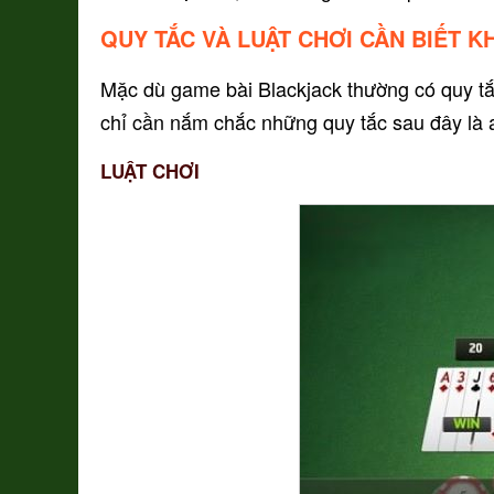
QUY TẮC VÀ LUẬT CHƠI CẦN BIẾT K
Mặc dù game bài Blackjack thường có quy tắ
chỉ cần nắm chắc những quy tắc sau đây là 
LUẬT CHƠI