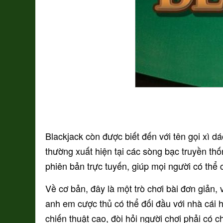
Blackjack còn được biết đến với tên gọi xì d
thường xuất hiện tại các sòng bạc truyền thố
phiên bản trực tuyến, giúp mọi người có thể
Về cơ bản, đây là một trò chơi bài đơn giản
anh em cược thủ có thể đối đầu với nhà cái 
chiến thuật cao, đòi hỏi người chơi phải có c