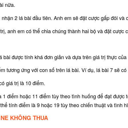
ài nữa.
 nhận 2 lá bài đầu tiên. Anh em sẽ đặt cược gấp đôi và 
trị, anh em có thể chia chúng thành hai bộ và đặt cược 
 bài được tính khá đơn giản và dựa trên giá trị thực của 
ểm tương ứng với con số trên lá bài. Ví dụ, lá bài 7 sẽ có g
ó giá trị là 10 điểm.
h là 1 điểm hoặc 11 điểm tùy theo tình huống để đạt được
thể tính điểm là 9 hoặc 19 tùy theo chiến thuật và tình h
LINE KHÔNG THUA