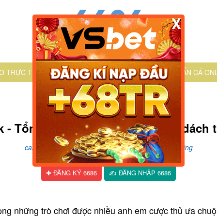
X
NO TRỰC TUYẾN
▼
NỔ HŨ
▼
BẮN CÁ ON
Home
>
casino trực tuyến
k - Tổng hợp các bí thuật chơi xì dách 
casino trực tuyến
|
28/11/2024
by
game bài đổi thưởng
✚ ĐĂNG KÝ 6686
✍ ĐĂNG NHẬP 6686
ong những trò chơi được nhiều anh em cược thủ ưa chuộ