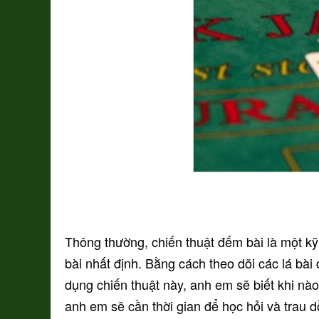
Thông thường, chiến thuật đếm bài là một kỹ 
bài nhất định. Bằng cách theo dõi các lá bài 
dụng chiến thuật này, anh em sẽ biết khi nà
anh em sẽ cần thời gian để học hỏi và trau 