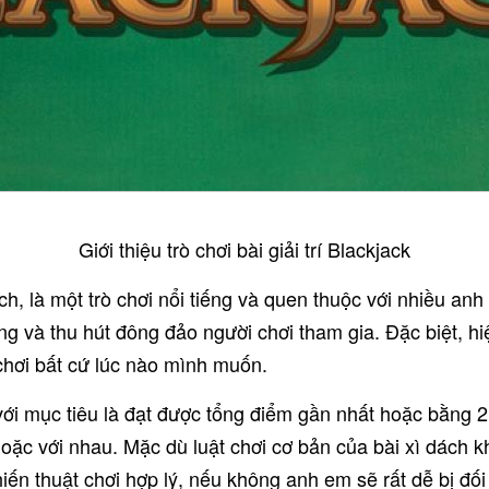
Giới thiệu trò chơi bài giải trí Blackjack
ách, là một trò chơi nổi tiếng và quen thuộc với nhiều 
ng và thu hút đông đảo người chơi tham gia. Đặc biệt, hi
 chơi bất cứ lúc nào mình muốn.
, với mục tiêu là đạt được tổng điểm gần nhất hoặc bằng 
hoặc với nhau. Mặc dù luật chơi cơ bản của bài xì dách k
hiến thuật chơi hợp lý, nếu không anh em sẽ rất dễ bị đối