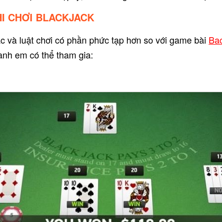
HI CHƠI BLACKJACK
c và luật chơi có phần phức tạp hơn so với game bài
Bac
anh em có thể tham gia: