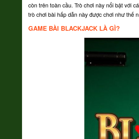
còn trên toàn cầu. Trò chơi này nổi bật với c
trò chơi bài hấp dẫn này được chơi như thế
GAME BÀI BLACKJACK LÀ GÌ?